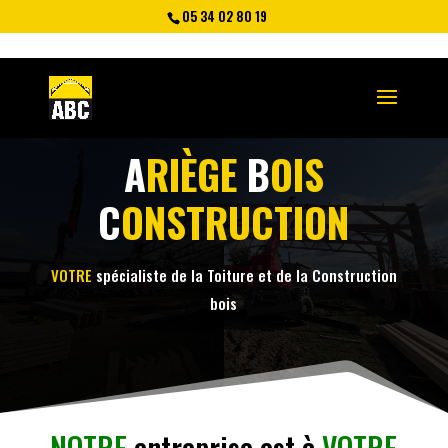
05 34 02 80 19
A
RIÈGE
B
OIS
C
ONSTRUCTION
VOTRE
spécialiste de la Toiture et de la Construction
bois
NOTRE
entreprise est à
VOTRE