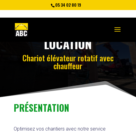
05 34 02 80 19
LOCATION
Chariot élévateur rotatif avec
chauffeur
PRÉSENTATION
Optimisez vos chantiers avec notre service