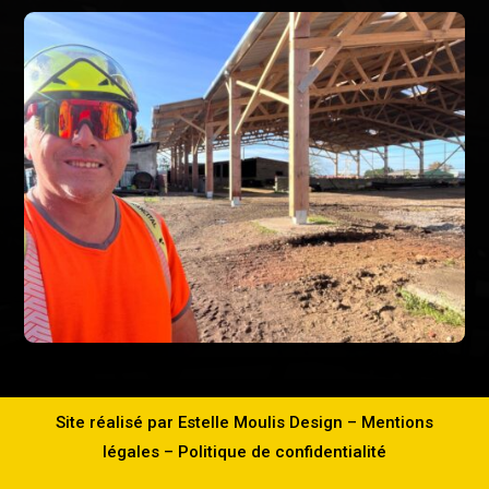
Site réalisé par
Estelle Moulis Design
–
Mentions
légales
–
Politique de confidentialité