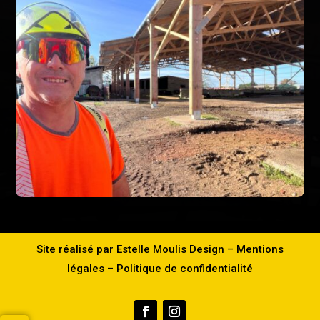
Site réalisé par
Estelle Moulis Design
–
Mentions
légales
–
Politique de confidentialité